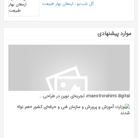
گل شب‌بو ، ارمغان بهار طبیعت
موارد پیشنهادی
maestrorahimi.digital؛ تجربه‌ای نوین در طراحی...