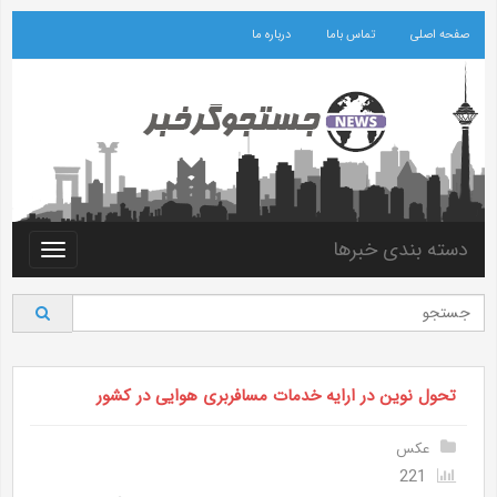
صفحه اصلی
تماس باما
درباره ما
دسته بندی خبرها
Toggle
vigation
تحول نوین در ارایه خدمات مسافربری هوایی در کشور
عکس
221