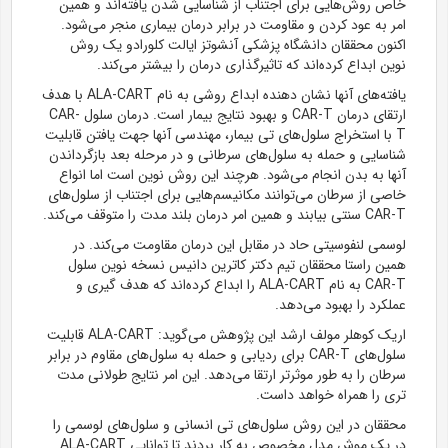
خاص روش‌هایی برای اجتناب از شناسایی شدن یافته‌اند و همین
امر به عود کردن و مقاومت در برابر درمان بیماری منجر می‌شود.
اکنون محققان دانشگاه پزشکی
آنشوتز
ایالت
کلورادو
یک روش
نوین
ابداع کرده‌اند که تاثیرگذاری درمان را بیشتر می‌کند.
یافته‌های آنها نشان دهنده ابداع روشی به نام ALA-CART با هدف
ارتقای درمان CAR-T و بهبود نتایج بیمار است. درمان سلول CAR-
T با استخراج سلول‌های
تی
بیمار، مهندسی آنها جهت یافتن قابلیت
شناسایی و حمله به سلول‌های سرطانی و در مرحله بعد بازگرداندن
آنها به
بدن
انجام می‌شود. هرچند این روش نوین است اما انواع
خاصی از سرطان می‌توانند مکانیسم‌هایی برای اجتناب از سلول‌های
CAR-T سنتی بیابند و همین امر درمان
بلند مدت
را متوقف می‌کند.
لوسمی لنفوسیتی حاد
در مقابل
این درمان مقاومت می‌کند. در
همین راستا محققان
تیم دکتر
کاترین
دانیس
نسخه نوین سلول
CAR-T به نام ALA-CART را ابداع کرده‌اند که هدف
گیری
و
عملکرد را بهبود می‌دهد.
اریک
کوهلر
مولف ارشد این پژوهش می‌گوید: ALA-CART قابلیت
سلول‌های CAR-T برای ردیابی و حمله به سلول‌های مقاوم در برابر
سرطان را به طور موثرتر ارتقا می‌دهد. این
امر
نتایج طولانی مدت
تری را همراه خواهد
داست
.
محققان در این روش سلول‌های
تی
انسانی و سلول‌های لوسمی را
در یک
موش
مدل
مخصوص به کار بردند تا توانایی ALA-CART