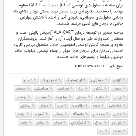
برای
مقابله
با سلول‌های لوسمی که قبلاً نسبت به CAR-T مقاوم
بودند را بسنجند. نتایج این روند بسیار نوید بخش بود و نشان داد
ردیابی سلول‌های سرطانی، نابودی آنها و احتمالاً کاهش عوارض
جانبی با درمان‌های فعلی مرتبط هستند.
مرحله بعدی در توسعه درمان ALA-CART آزمایش بالینی است و
محققان امیدوارند طی دو سال آینده آن را آغاز کنند. پژوهشگران
علاوه بر هدف گرفتن لوسمی لنفوسیتی حاد ، مشغول بررسی کاربرد
احتمالی درمان برای سرطان‌های دیگر از جمله لوسمی
میلوئید
حاد،
مولتیپل
میلوما
و تومورهای جامد هستند.
منبع خبر : mehrnews.com
گزارش
خبرگزاری
اینترستینگ
انجینرینگ
درمان
سرطان
دگرگون
ابزار
قدرتمند
هماهنگی
سیستم
ایمنی
مقابله
سرطان
موفقیت
سرطانی
اجتناب
شناسایی
یافته
مقاومت
برابر
درمان
بیماری
اکنون
محققان
دانشگاه
پزشکی
آنشوتز
ایالت
کلورادو
ابداع
تاثیرگذاری
درمان
بیشتر
یافته
دهنده
ابد