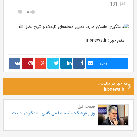
181
0
0
منبع خبر : iribnews.ir
ایمیل
ادامه خبر در سایت :
iribnews.ir
صفحه قبل
وزیر فرهنگ: حکیم نظامی گامی ماندگار در ادبیات...