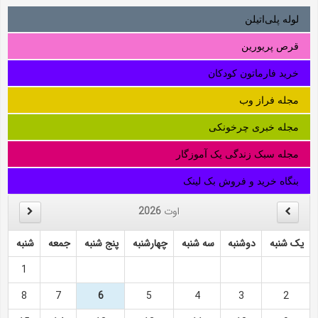
لوله‌ پلی‌اتیلن
قرص پریورین
خرید فارماتون کودکان
مجله فراز وب
مجله خبری چرخونکی
مجله سبک زندگی یک آموزگار
بنگاه خرید و فروش بک لینک
اوت
2026
یک شنبه
دوشنبه
سه شنبه
چهارشنبه
پنج شنبه
جمعه
شنبه
1
8
7
6
5
4
3
2