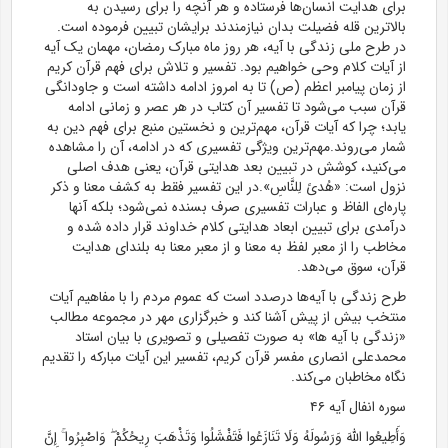
برای هدایت انسان‌ها فرستاده و هر آنچه را برای رسیدن به
بالاترین قله فضیلت بدان نیازمندند برایشان تبیین فرموده است.
در طرح ملی زندگی با آیه، هر روز ماه مبارک رمضان، مهمان یک آیه
از آیات کلام وحی خواهیم بود. تفسیر و تلاش برای فهم قرآن کریم
از زمان پیامبر اعظم (ص) تا به امروز ادامه داشته است و جاودانگی
قرآن سبب می‌شود تا تفسیر آن کتاب در هر عصر و زمانی ادامه
یابد؛ چرا که آیات قرآن، مهم‌ترین و نخستین منبع برای فهم دین به
شمار می‌روند.مهم‌ترین ویژگی تفسیری که در ادامه، آن را مشاهده
می‌کنید، کوشش در تبیین بعد هدایتی قرآن، یعنی هدف اصلی
نزول است: «هُدیً لِلنَّاسِ».در این تفسیر فقط به کشف معنا و ذکر
پاره‌ای الفاظ و عبارات تفسیری صرف بسنده نمی‌شود؛ بلکه آنها
درآمدی برای تبیین ابعاد هدایتی کلام خداوند قرار داده شده و
مخاطب را از معبر لفظ به معنا و از معبر معنا به بلندای هدایت
قرآن، سوق می‌دهد.
طرح زندگی با آیه‌ها درصدد است که عموم مردم را با مفاهیم آیات
منتخب بیش از پیش آشنا کند و خبرگزاری مهر در مجموعه مطالب
«زندگی با آیه ها» به صورت تفصیلی و تصویری با بیان استاد
محمدعلی انصاری مفسر قرآن کریم، تفسیر این آیات مبارکه را تقدیم
نگاه مخاطبان می‌کند.
سوره انفال آیه ۴۶
وَأَطِیعُوا اللَّهَ وَرَسُولَهُ وَلَا تَنَازَعُوا فَتَفْشَلُوا وَتَذْهَبَ رِیحُکُمْ ۖ وَاصْبِرُوا ۚ إِنَّ