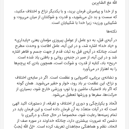
اللَّهَ مَعَ الصَّابِرِین
و از خدا و پیامبرش فرمان برید، و با یکدیگر نزاع و اختلاف مکنید،
که سست و بد دل می‌شوید، و قدرت و شوکتتان از میان می‌رود؛ و
شکیبایی ورزید؛ زیرا خدا با شکیبایان است.
نکته‌ها
در آیه‌ی قبل، به دو عامل از عوامل پیروزی مؤمنان یعنی «پایداری»
و «یاد خدا» اشاره شد، و در این آیه، عامل اطاعت و وحدت مطرح
است، چنانکه در آیه‌ی قبل به ثبات قدم از جهت جسم و ظاهر اشاره
شد و در این آیه، از صبر در جنبه‌ی روانی و باطنی یاد شده است.
«ریح» باد، کنایه از قدرت و شوکت است، همچون بادی که پرچم‌ها
را به اهتزاز در می‌آورد
و نشانه‌ی برپایی، کامروایی و عظمت است. اگر در سایه‌ی اختلاف
و نزاع، این عظمت بر باد رود، خوار و حقیر می‌شوید. همان گونه
که اگر باد لاستیک ماشین و یا توپ ورزشی خارج شود، بسیاری از
حرکت‌ها، سفرها و ورزشها تعطیل می‌شود.
اتّحاد و یکپارچگی و دوری از اختلاف و تفرقه، از دستورات اکید الهی
است که در آیات متعدّد به آن فرمان داده است و این فرمان باید در
تمام زمینه‌ها رعایت شود، مخصوصاً در حال جنگ و درگیری با
دشمن که ضرورت بیشتری دارد، چنانکه خداوند در سوره صف از
اتحاد، نظم و هماهنگی مجاهدان تعریف کرده است. «إِنَّ اللَّهَ یُحِبُّ