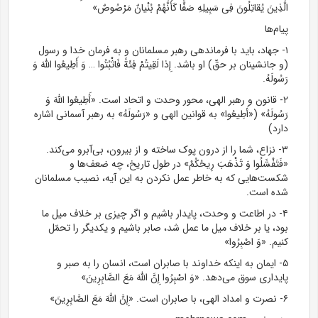
الَّذِینَ یُقاتِلُونَ فِی سَبِیلِهِ صَفًّا کَأَنَّهُمْ بُنْیانٌ مَرْصُوصٌ»
پیام‌ها
۱- جهاد، باید با فرماندهی رهبر مسلمانان و به فرمان خدا و رسول
(و جانشینان بر حقّ) او باشد. إِذا لَقِیتُمْ فِئَةً فَاثْبُتُوا … وَ أَطِیعُوا اللَّهَ وَ
رَسُولَهُ‌.
۲- قانون و رهبر الهی، محور وحدت و اتحاد است. «أَطِیعُوا اللَّهَ وَ
رَسُولَهُ» («أَطِیعُوا» به قوانین الهی و «رَسُولَهُ» به رهبر آسمانی اشاره
دارد)
۳- نزاع، شما را از درون پوک ساخته و از بیرون، بی‌آبرو می‌کند.
«فَتَفْشَلُوا وَ تَذْهَبَ رِیحُکُمْ» در طول تاریخ، چه ضعف‌ها و
شکست‌هایی که به خاطر عمل نکردن به این آیه، نصیب مسلمانان
شده است.
۴- در اطاعت و وحدت، پایدار باشیم و اگر چیزی بر خلاف میل ما
بود، یا بر خلاف میل ما عمل شد، صابر باشیم و یکدیگر را تحمّل
کنیم. «وَ اصْبِرُوا»
۵- ایمان به اینکه خداوند با صابران است، انسان را به صبر و
پایداری سوق می‌دهد. «وَ اصْبِرُوا إِنَّ اللَّهَ مَعَ الصَّابِرِینَ»
۶- نصرت و امداد الهی، با صابران است. «إِنَّ اللَّهَ مَعَ الصَّابِرِینَ»