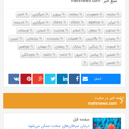
منبع خبر : mehrnews.com
منازعه
خصومت
ساخته
بیرون
خبرگزاری
اخبار
ایران
agency
class
class
خبرگزاری
اندیشه
خداوند
متعال
اسلام
هدایت
انسان
فرستاده
رسیدن
بالاترین
فضیلت
نیازمندند
برایشان
تبیین
فرموده
زندگی
مبارک
رمضان
مهمان
خواهیم
تفسیر
پیامبر
امروز
ادامه
داشته
جاودانگی
تفسیر
زمانی
ایمیل
ادامه خبر در سایت :
mehrnews.com
صفحه قبل
درمان سرطان‌های سخت ممکن می‌شود