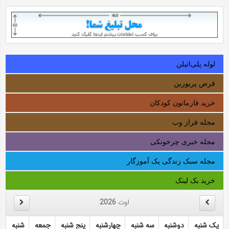
لوله‌ پلی‌اتیلن
قرص پریورین
خرید فارماتون کودکان
مجله فراز وب
مجله خبری چرخونکی
مجله سبک زندگی یک آموزگار
خرید بک لینک
اوت
2026
یک شنبه
دوشنبه
سه شنبه
چهارشنبه
پنج شنبه
جمعه
شنبه